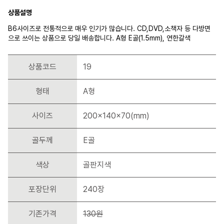
상품설명
B6사이즈로 전통적으로 매우 인기가 많습니다. CD,DVD,소책자 등 다방면
으로 쓰이는 상품으로 당일 배송합니다. A형 E골(1.5mm), 연한갈색
상품코드
19
형태
A형
사이즈
200x140x70(mm)
골두께
E골
색상
골판지색
포장단위
240장
기존가격
130원