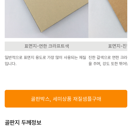
표면지-연한 크라프트색
표면지-진한
일반적으로 표면지 용도로 가장 많이 사용되는 재질
진한 갈색으로 연한 크라프
입니다.
을 주며, 강도 또한 뛰어납
골판박스, 세미상품 재질샘플구매
골판지 두께정보