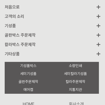
처음으로
고객의 소리
기성품
골판박스 주문제작
칼라박스 주문제작
기타상품
기성품박스
소량인쇄
세미기성품
세미칼라기성품
골판주문제작
칼라주문제작
에어캡
지통지관
HOME
회사소개