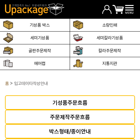
기성품 박스
소량인쇄
세미기성품
세미칼라기성품
골판주문제작
칼라주문제작
에어캡
지통지관
홈
입고데이타작성안내
기성품주문흐름
주문제작주문흐름
박스형태/종이안내