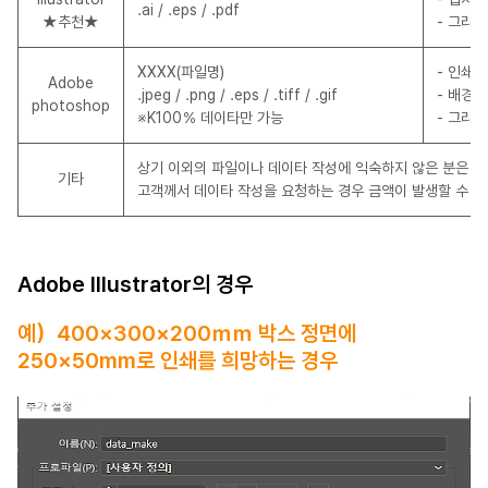
.ai / .eps / .pdf
★추천★
- 그라
XXXX(파일명)
- 인쇄 
Adobe
.jpeg / .png / .eps / .tiff / .gif
- 배경은
photoshop
※K100％ 데이타만 가능
- 그라
상기 이외의 파일이나 데이타 작성에 익숙하지 않은 분은 
기타
고객께서 데이타 작성을 요청하는 경우 금액이 발생할 수 있
Adobe Illustrator의 경우
예）400×300×200ｍｍ 박스 정면에
250×50mm로 인쇄를 희망하는 경우