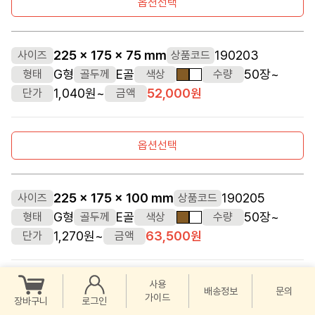
옵션선택
225 x 175 x 75 mm
190203
사이즈
상품코드
G형
E골
50장~
형태
골두께
색상
수량
갈색
흰색
1,040원~
52,000원
단가
금액
옵션선택
225 x 175 x 100 mm
190205
사이즈
상품코드
G형
E골
50장~
형태
골두께
색상
수량
갈색
흰색
1,270원~
63,500원
단가
금액
사용
옵션선택
배송정보
문의
가이드
장바구니
로그인