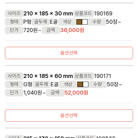
210 x 185 x 30 mm
190169
사이즈
상품코드
P형
E골
50장~
형태
골두께
색상
수량
갈색
흰색
720원~
36,000원
단가
금액
옵션선택
210 x 185 x 60 mm
190171
사이즈
상품코드
G형
E골
50장~
형태
골두께
색상
수량
갈색
흰색
1,040원~
52,000원
단가
금액
옵션선택