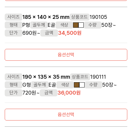
185 x 140 x 25 mm
190105
사이즈
상품코드
P형
E골
50장~
형태
골두께
색상
수량
갈색
흰색
690원~
34,500원
단가
금액
옵션선택
190 x 135 x 35 mm
190111
사이즈
상품코드
G형
E골
50장~
형태
골두께
색상
수량
갈색
흰색
720원~
36,000원
단가
금액
옵션선택