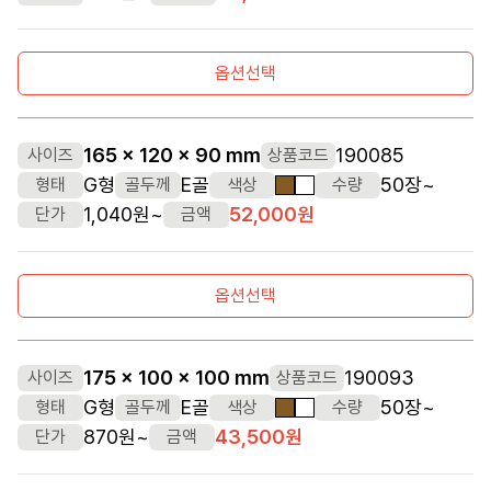
옵션선택
165 x 120 x 90 mm
190085
사이즈
상품코드
G형
E골
50장~
형태
골두께
색상
수량
갈색
흰색
1,040원~
52,000원
단가
금액
옵션선택
175 x 100 x 100 mm
190093
사이즈
상품코드
G형
E골
50장~
형태
골두께
색상
수량
갈색
흰색
870원~
43,500원
단가
금액