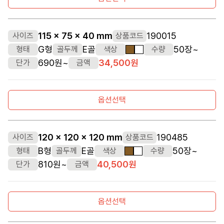
115 x 75 x 40 mm
190015
사이즈
상품코드
G형
E골
50장~
형태
골두께
색상
수량
갈색
흰색
690원~
34,500원
단가
금액
옵션선택
120 x 120 x 120 mm
190485
사이즈
상품코드
B형
E골
50장~
형태
골두께
색상
수량
갈색
흰색
810원~
40,500원
단가
금액
옵션선택