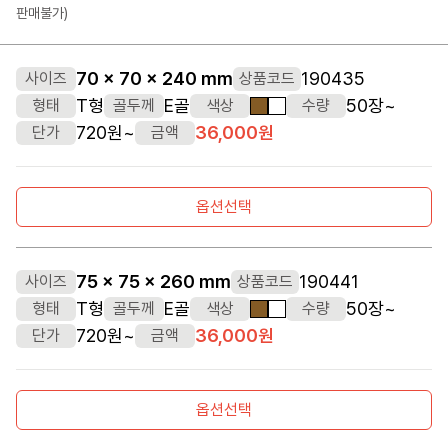
판매불가)
70 x 70 x 240 mm
190435
사이즈
상품코드
T형
E골
50장~
형태
골두께
색상
수량
갈색
흰색
720원~
36,000원
단가
금액
옵션선택
75 x 75 x 260 mm
190441
사이즈
상품코드
T형
E골
50장~
형태
골두께
색상
수량
갈색
흰색
720원~
36,000원
단가
금액
옵션선택