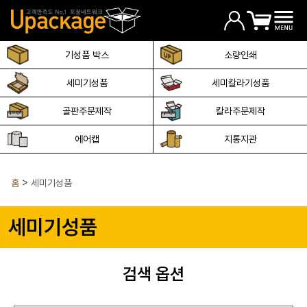
기성품 박스
소량인쇄
세미기성품
세미칼라기성품
골판주문제작
칼라주문제작
에어캡
지통지관
홈
세미기성품
세미기성품
검색 옵션