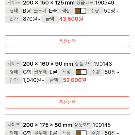
200 x 150 x 125 mm
190549
사이즈
상품코드
B형
E골
50장~
형태
골두께
색상
수량
갈색
흰색
870원~
43,500원
단가
금액
옵션선택
200 x 160 x 90 mm
190143
사이즈
상품코드
G형
E골
50장~
형태
골두께
색상
수량
갈색
흰색
1,040원~
52,000원
단가
금액
옵션선택
200 x 175 x 50 mm
190145
사이즈
상품코드
G형
E골
50장~
형태
골두께
색상
수량
갈색
흰색