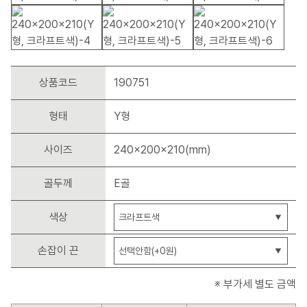
상품코드
190751
형태
Y형
사이즈
240x200x210(mm)
골두께
E골
색상
손잡이 끈
※ 부가세 별도 금액