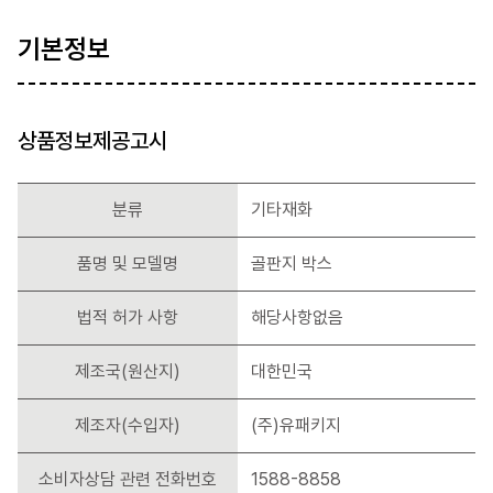
기본정보
상품정보제공고시
분류
기타재화
품명 및 모델명
골판지 박스
법적 허가 사항
해당사항없음
제조국(원산지)
대한민국
제조자(수입자)
(주)유패키지
소비자상담 관련 전화번호
1588-8858