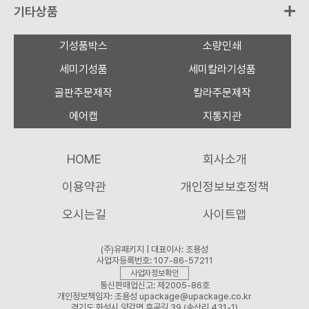
기타상품
기성품박스
소량인쇄
세미기성품
세미칼라기성품
골판주문제작
칼라주문제작
에어캡
지통지관
HOME
회사소개
이용약관
개인정보보호정책
오시는길
사이트맵
(주)유패키지 | 대표이사: 조용성
사업자등록번호: 107-86-57211
사업자정보확인
통신판매업신고: 제2005-86호
개인정보책임자: 조용성 upackage@upackage.co.kr
경기도 화성시 양감면 후곡길 39 (송산리 431-1)