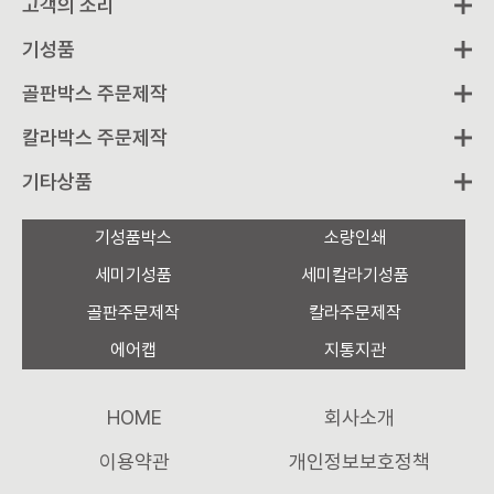
고객의 소리
기성품
골판박스 주문제작
칼라박스 주문제작
기타상품
기성품박스
소량인쇄
세미기성품
세미칼라기성품
골판주문제작
칼라주문제작
에어캡
지통지관
HOME
회사소개
이용약관
개인정보보호정책