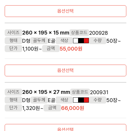
옵션선택
260 x 195 x 15 mm
200928
사이즈
상품코드
D형
E골
50장~
형태
골두께
색상
수량
흰색
검정색
빨간색
1,100원~
55,000원
단가
금액
옵션선택
260 x 195 x 27 mm
200931
사이즈
상품코드
D형
E골
50장~
형태
골두께
색상
수량
흰색
검정색
빨간색
1,320원~
66,000원
단가
금액
옵션선택