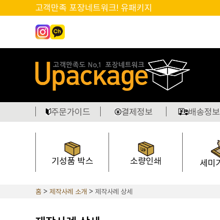
고객만족 포장네트워크! 유패키지
주문가이드
결제정보
배송정보
기성품 박스
소량인쇄
세미
홈
제작사례 소개
제작사례 상세