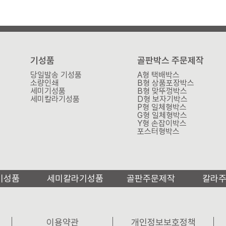
기성품
골판박스 주문제작
당일발송 기성품
A형 택배박스
소량인쇄
B형 상품포장박스
세미기성품
B형 맞뚜껑박스
세미칼라기성품
D형 보자기박스
P형 일체형박스
G형 일체형박스
Y형 손잡이박스
포스터형박스
기성품
세미칼라기성품
골판주문제작
칼라
이용약관
개인정보보호정책