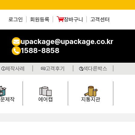
로그인
회원등록
장바구니
고객센터
upackage@upackage.co.kr
1588-8858
제작사례
고객후기
색다른박스
주문제작
에어캡
지통지관