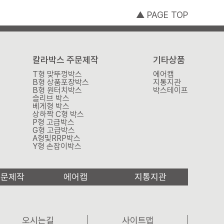
▲ PAGE TOP
칼라박스 주문제작
기타상품
T형 맞뚜껑박스
에어캡
B형 상품포장박스
지통지관
B형 원터치박스
박스테이프
슬리브 박스
베게형 박스
상하짝 C형 박스
P형 고급박스
G형 고급박스
A형및RRP박스
Y형 손잡이박스
주문제작
에어캡
지통지관
오시는길
사이트맵