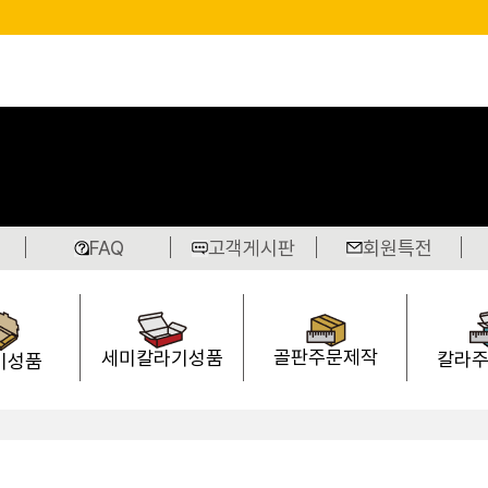
FAQ
고객게시판
회원특전
골판주문제작
세미칼라기성품
칼라
기성품