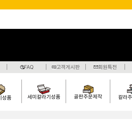
FAQ
고객게시판
회원특전
골판주문제작
세미칼라기성품
칼라
기성품