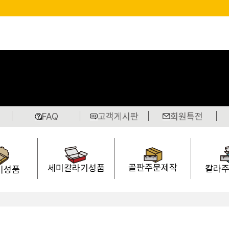
FAQ
고객게시판
회원특전
골판주문제작
세미칼라기성품
칼라
기성품