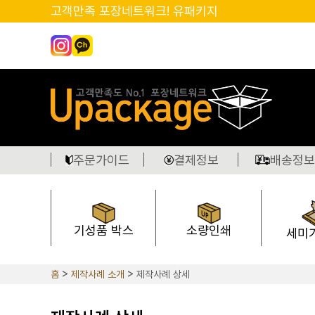
고객만족 포장네트워크! 유패키지
주문가이드
결제정보
배송정보
기성품 박스
소량인쇄
세미
홈
제작사례 소개
제작사례 상세