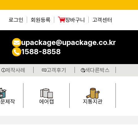
로그인
회원등록
장바구니
고객센터
upackage@upackage.co.kr
1588-8858
제작사례
고객후기
색다른박스
주문제작
에어캡
지통지관