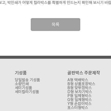
박인쇄가 어떻게 칼라박스를 특별하게 만드는지 확인해 보시기 바랍니다. 동시에 박이 인쇄되는 원리에 대해서도 간
목록
기성품
골판박스 주문제작
당일발송 기성품
A형 택배박스
소량인쇄
B형 상품포장박스
세미기성품
B형 맞뚜껑박스
세미칼라기성품
D형 보자기박스
P형 일체형박스
G형 일체형박스
Y형 손잡이박스
포스터형박스