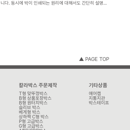
단히 설명하
▲ PAGE TOP
칼라박스 주문제작
기타상품
T형 맞뚜껑박스
에어캡
B형 상품포장박스
지통지관
B형 원터치박스
박스테이프
슬리브 박스
베게형 박스
상하짝 C형 박스
P형 고급박스
G형 고급박스