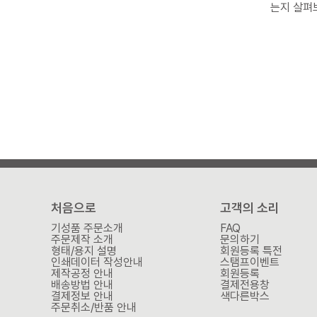
는지 살펴보고, 
겠습니다.
처음으로
고객의 소리
기성품 주문소개
FAQ
주문제작 소개
문의하기
형태/용지 설명
회원등록 특전
인쇄데이터 작성안내
스탬프이벤트
제작공정 안내
회원등록
배송방법 안내
결제전용창
결제정보 안내
색다른박스
주문취소/반품 안내