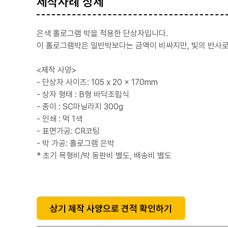
제작사례 상세
은색 홀로그램 박을 적용한 단상자입니다.
이 홀로그램박은 일반박보다는 금액이 비싸지만, 빛의 반사로
<제작 사양>
- 단상자 사이즈: 105 x 20 x 170mm
- 상자 형태 : B형 바닥조립식
- 종이 : SC마닐라지 300g
- 인쇄 : 먹 1색
- 표면가공: CR코팅
- 박 가공: 홀로그램 은박
* 초기 목형비/박 동판비 별도, 배송비 별도
상기 제작 사양으로 견적 확인하기