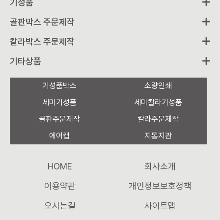
기성품
골판박스 주문제작
칼라박스 주문제작
기타상품
기성품박스
소량인쇄
세미기성품
세미칼라기성품
골판주문제작
칼라주문제작
에어캡
지통지관
HOME
회사소개
이용약관
개인정보보호정책
오시는길
사이트맵