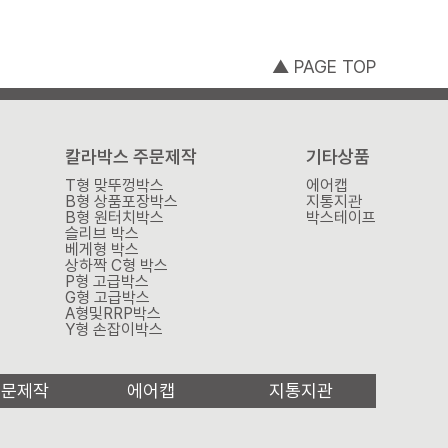
▲ PAGE TOP
칼라박스 주문제작
기타상품
T형 맞뚜껑박스
에어캡
B형 상품포장박스
지통지관
B형 원터치박스
박스테이프
슬리브 박스
베게형 박스
상하짝 C형 박스
P형 고급박스
G형 고급박스
A형및RRP박스
Y형 손잡이박스
주문제작
에어캡
지통지관