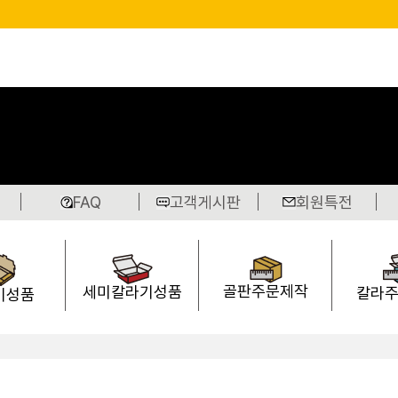
FAQ
고객게시판
회원특전
골판주문제작
세미칼라기성품
칼라
기성품