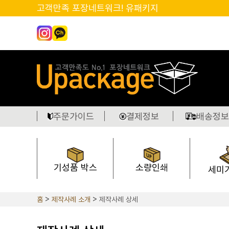
고객만족 포장네트워크! 유패키지
주문가이드
결제정보
배송정보
기성품 박스
소량인쇄
세미
홈
제작사례 소개
제작사례 상세