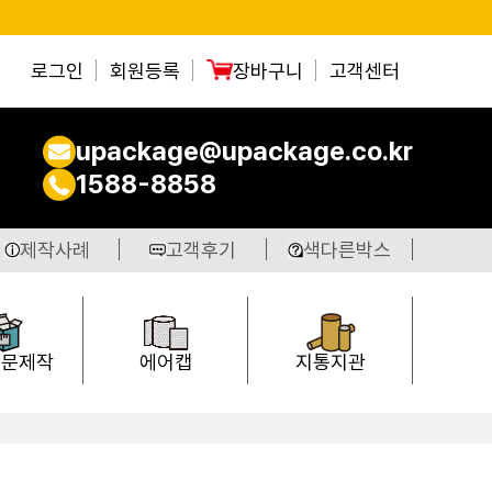
로그인
회원등록
장바구니
고객센터
upackage@upackage.co.kr
1588-8858
제작사례
고객후기
색다른박스
주문제작
에어캡
지통지관