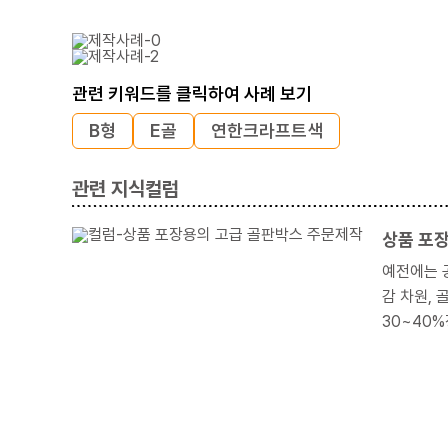
관련 키워드를 클릭하여 사례 보기
B형
E골
연한크라프트색
관련 지식컬럼
상품 포
예전에는 공산품이
감 차원, 골
30~40%정도의
들기입니다. 즉 칼라박스 대용으로 상품을 포장할 골판지 재질의 박스를 만들려고 할 때, 챙겨야 할 점과 주의할 내용이 
겠습니다.