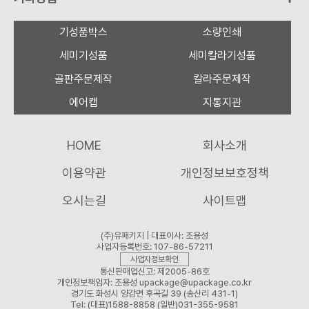
기성품박스
소량인쇄
세미기성품
세미칼라기성품
골판주문제작
칼라주문제작
에어캡
지통지관
HOME
회사소개
이용약관
개인정보보호정책
오시는길
사이트맵
(주)유패키지 | 대표이사: 조용성
사업자등록번호: 107-86-57211
사업자정보확인
통신판매업신고: 제2005-86호
개인정보책임자: 조용성 upackage@upackage.co.kr
경기도 화성시 양감면 후곡길 39 (송산리 431-1)
Tel: (대표)1588-8858 (일반)031-355-9581