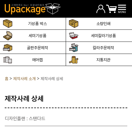
기성품 박스
소량인쇄
세미기성품
세미칼라기성품
골판주문제작
칼라주문제작
에어캡
지통지관
홈
제작사례 소개
제작사례 상세
제작사례 상세
디자인플랜 : 스탠다드