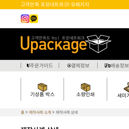
고객만족 포장네트워크! 유패키지
주문가이드
결제정보
배송정보
기성품 박스
소량인쇄
세미
홈
제작사례 소개
제작사례 상세