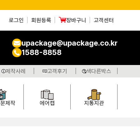
로그인
회원등록
장바구니
고객센터
upackage@upackage.co.kr
1588-8858
제작사례
고객후기
색다른박스
주문제작
에어캡
지통지관