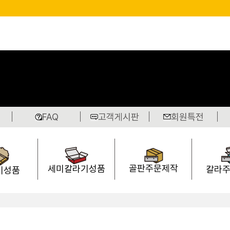
FAQ
고객게시판
회원특전
골판주문제작
세미칼라기성품
칼라
기성품