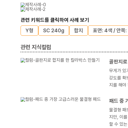
관련 키워드를 클릭하여 사례 보기
Y형
SC 240g
합지
표면: 4색 / 안쪽
관련 지식컬럼
골판지로
무게가 있거나
강도를 확
지를 해야
패드 중 
물결형 패
지만, 이를 넘어
할 수 있는 패드가 물결형 패드일