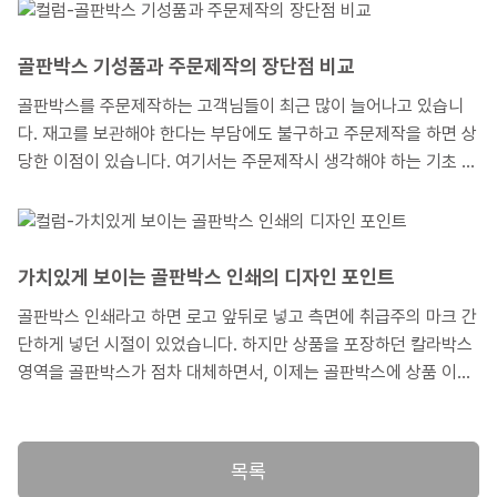
자 할 때, 포장하고자 하는 상품 크기에 맞는 박스 사이즈를 어떻게
산출하는지 내측사이즈, 외측사이즈, 전개사이즈의 용어를 겉들여
설명해 보겠습니다.
골판박스 기성품과 주문제작의 장단점 비교
골판박스를 주문제작하는 고객님들이 최근 많이 늘어나고 있습니
다. 재고를 보관해야 한다는 부담에도 불구하고 주문제작을 하면 상
당한 이점이 있습니다. 여기서는 주문제작시 생각해야 하는 기초 지
식이나 장단점, 주문시 주의해야 할 점 등에 대해 자세히 설명해 드
리겠습니다.
가치있게 보이는 골판박스 인쇄의 디자인 포인트
골판박스 인쇄라고 하면 로고 앞뒤로 넣고 측면에 취급주의 마크 간
단하게 넣던 시절이 있었습니다. 하지만 상품을 포장하던 칼라박스
영역을 골판박스가 점차 대체하면서, 이제는 골판박스에 상품 이미
지나 캐릭터를 인쇄하고 상품 상세내용에 해당되는 작은 글씨를 인
쇄하게 되었습니다. 이번 글에서는 점차 다양한 디자인을 인쇄하게
있는 골판박스의 인쇄 특징을 이해하고 그 특징에 기반한 여러 디자
목록
인 포인트들을 점검해 보는 것으로 하겠습니다.