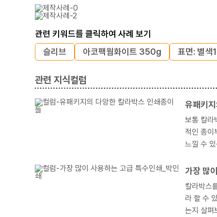
관련 키워드를 클릭하여 사례 보기
슬리브
아코팩웜화이트 350g
표면: 별색1
관련 지식컬럼
유패키지
보통 칼라박스
적인 종이부터 고급스럽고
느낄 수 있는 몇 가지
지 설명드
가장 많
칼라박스를 고급
라 할 수 있습니다. 이번에는 저희가 만든 제작사례 중 박인쇄가 적용된 칼라박
는지 살펴보고, 