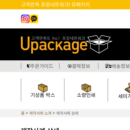
고객만족 포장네트워크! 유패키지
주문가이드
결제정보
배송정보
기성품 박스
소량인쇄
세미
홈
제작사례 소개
제작사례 상세