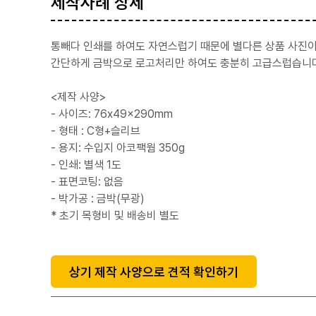
제작사례 상세
통빼다 인쇄를 하여도 자연스럽기 때문에 별다른 상품 사진이
간단하게 금박으로 로고처리만 하여도 충분히 고급스럽습니다
<제작 사양>
- 사이즈: 76x49x290mm
- 형태 : C형+슬리브
- 용지: 수입지 아코팩웜 350g
- 인쇄: 별색 1도
- 표면코팅: 없음
- 박가공 : 금박(무광)
* 초기 목형비 및 배송비 별도
상기 제작 사양으로 견적 확인하기