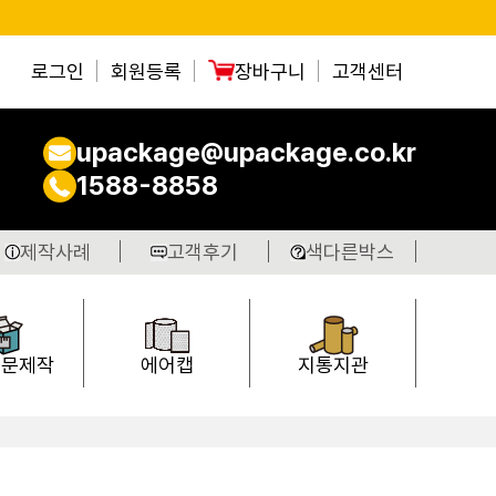
로그인
회원등록
장바구니
고객센터
upackage@upackage.co.kr
1588-8858
제작사례
고객후기
색다른박스
주문제작
에어캡
지통지관