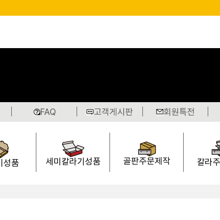
FAQ
고객게시판
회원특전
골판주문제작
세미칼라기성품
칼라
기성품