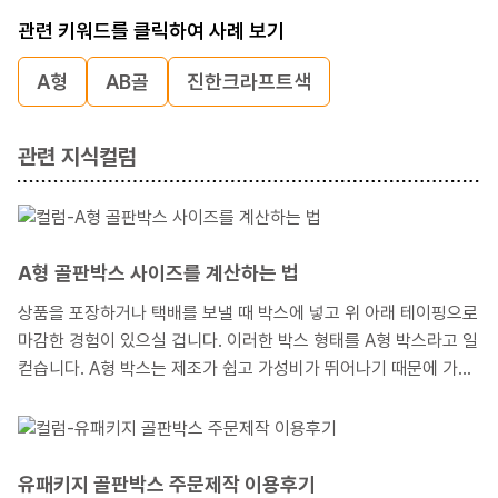
관련 키워드를 클릭하여 사례 보기
A형
AB골
진한크라프트색
관련 지식컬럼
A형 골판박스 사이즈를 계산하는 법
상품을 포장하거나 택배를 보낼 때 박스에 넣고 위 아래 테이핑으로
마감한 경험이 있으실 겁니다. 이러한 박스 형태를 A형 박스라고 일
컫습니다. A형 박스는 제조가 쉽고 가성비가 뛰어나기 때문에 가장
대중적으로 사용되는 박스형태입니다. 이러한 A형 박스를 제작하고
자 할 때, 포장하고자 하는 상품 크기에 맞는 박스 사이즈를 어떻게
산출하는지 내측사이즈, 외측사이즈, 전개사이즈의 용어를 겉들여
설명해 보겠습니다.
유패키지 골판박스 주문제작 이용후기