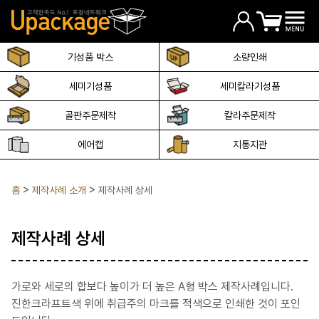
기성품 박스
소량인쇄
세미기성품
세미칼라기성품
골판주문제작
칼라주문제작
에어캡
지통지관
홈
제작사례 소개
제작사례 상세
제작사례 상세
가로와 세로의 합보다 높이가 더 높은 A형 박스 제작사례입니다.
진한크라프트색 위에 취급주의 마크를 적색으로 인쇄한 것이 포인