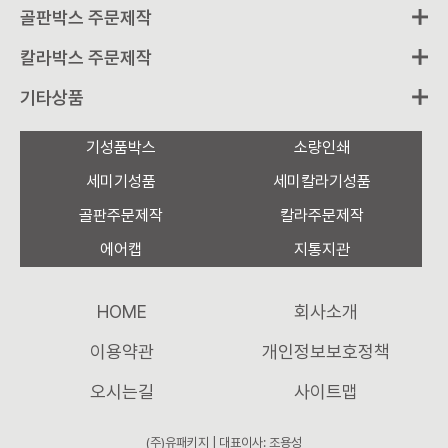
골판박스 주문제작
칼라박스 주문제작
기타상품
기성품박스
소량인쇄
세미기성품
세미칼라기성품
골판주문제작
칼라주문제작
에어캡
지통지관
HOME
회사소개
이용약관
개인정보보호정책
오시는길
사이트맵
(주)유패키지 | 대표이사: 조용성