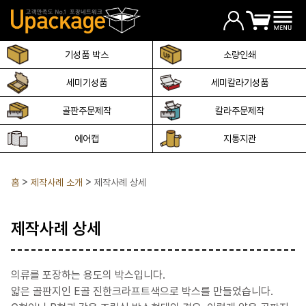
기성품 박스
소량인쇄
세미기성품
세미칼라기성품
골판주문제작
칼라주문제작
에어캡
지통지관
홈
제작사례 소개
제작사례 상세
제작사례 상세
의류를 포장하는 용도의 박스입니다.
얇은 골판지인 E골 진한크라프트색으로 박스를 만들었습니다.