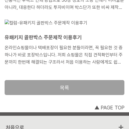
전통적인 후렉소 인쇄 방법으로 50장 정도의 소량 인쇄가 어려울뿐
아니라, 대응한다 하더라도 투자비이며 박스단가 또한 비싸 제작에
머뭇거렸던 기억이 있을 겁니다. 저희의 기프트박스 소량인쇄서비
스는 이런 고민을 한번쯤 해 본 고객이라면 아주 유용한 서비스가
될 것입니다. 이번에는 기프트박스 소량인쇄서비스가 필요할 때와
그 이용방법에 대해 소개하겠습니다.
유패키지 골판박스 주문제작 이용후기
온라인쇼핑몰이나 택배포장이 필요한 분들이라면, 꼭 필요한 것 중
하나가 바로 포장박스입니다. 저희 쇼핑몰은 직접 견적확인부터 주
문까지 한번에 해결되는 구조라서 처음 이용하는 사람에게도 쉽고
빠르게 진행할 수 있다는 장점이 있습니다. 그래서 고객께서 직접
주문한 골판박스를 주문제작 해 드린 경험과 절차를 안내해 드림으
로써 저희 쇼핑몰의 이용방법을 소개해 드릴까 합니다.
목록
▲ PAGE TOP
처음으로