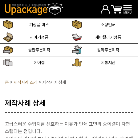
기성품 박스
소량인쇄
세미기성품
세미칼라기성품
골판주문제작
칼라주문제작
에어캡
지통지관
홈
제작사례 소개
제작사례 상세
제작사례 상세
고급스러운 수입지를 선호하는 이유가 인쇄 표면의 종이결이 자연
스럽다는 점입니다.