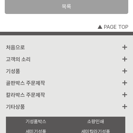
천연펄프이기 때문에 종이가 가벼우면서도 두께감이 있어 좋습니
목록
다. 물론 인쇄 표현력도 뛰어납니다.
▲ PAGE TOP
처음으로
고객의 소리
기성품
골판박스 주문제작
칼라박스 주문제작
기타상품
기성품박스
소량인쇄
세미기성품
세미칼라기성품