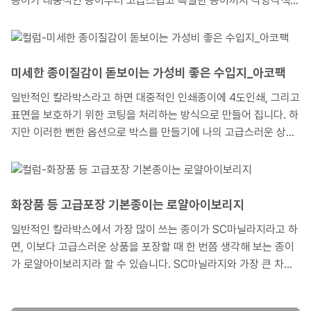
종이가 대중적인 종이부터 고급스럽고 특별한 종이까지 각양각색입
니다. 유패키지에서는 이러한 많은 종이 중 가격대별로, 또 품질적
으로 고객이 차별화를 느낄 수 있는 몇 가지 종이를 안내해 드리며
제작을 돕고 있습니다. 여기서는 고객들의 종이 선택 옵션으로 유패
키지가 왜 이 종이를 선정하였는지 설명드리면서, 제작사례를 중심
미세한 종이질감이 돋보이는 가성비 좋은 수입지_아코팩
으로 각각의 종이 특색을 설명드리도록 하겠습니다.
일반적인 칼라박스라고 하면 대중적인 인쇄종이에 4도인쇄, 그리고
표면을 보호하기 위한 코팅을 처리하는 방식으로 만들어 집니다. 하
지만 이러한 뻔한 옵션으로 박스를 만들기에 나의 고급스러운 상품
을 포장하기에 부족하다고 느껴진다면, 표면 종이결이 살아 있는 비
코팅 고급 종이를 선택해 보는 것이 어떨까요? 이런 고급 종이는 대
부분 표면에 코팅을 하지 않아서 종이 본연의 질감이나 결이 살아
있다는 특징이 있습니다.
화장품 등 고급포장 기본종이는 로얄아이보리지
일반적인 칼라박스에서 가장 많이 쓰는 종이가 SC마닐라지라고 하
면, 이보다 고급스러운 상품을 포장할 때 한 번쯤 생각해 보는 종이
가 로얄아이보리지라 할 수 있습니다. SC마닐라지와 가장 큰 차이
점은 100% 천연펄프로 만든 무형광 종이라는 겁니다. SC마닐라나
아이보리지가 재생펄프를 사용한 것에 비해 로얄아이보리지는 순수