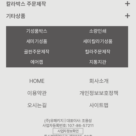
칼라박스 주문제작
기타상품
기성품박스
소량인쇄
세미기성품
세미칼라기성품
골판주문제작
칼라주문제작
에어캡
지통지관
HOME
회사소개
이용약관
개인정보보호정책
오시는길
사이트맵
(주)유패키지 | 대표이사: 조용성
사업자등록번호: 107-86-57211
사업자정보확인