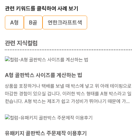
관련 키워드를 클릭하여 사례 보기
A형
B골
연한크라프트색
관련 지식컬럼
A형 골판박스 사이즈를 계산하는 법
상품을 포장하거나 택배를 보낼 때 박스에 넣고 위 아래 테이핑으로
마감한 경험이 있으실 겁니다. 이러한 박스 형태를 A형 박스라고 일
컫습니다. A형 박스는 제조가 쉽고 가성비가 뛰어나기 때문에 가장
대중적으로 사용되는 박스형태입니다. 이러한 A형 박스를 제작하고
자 할 때, 포장하고자 하는 상품 크기에 맞는 박스 사이즈를 어떻게
산출하는지 내측사이즈, 외측사이즈, 전개사이즈의 용어를 겉들여
설명해 보겠습니다.
유패키지 골판박스 주문제작 이용후기