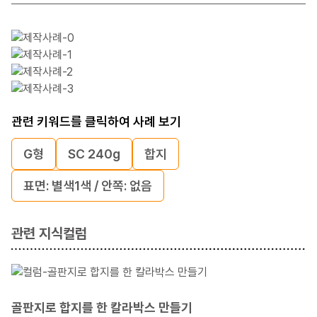
관련 키워드를 클릭하여 사례 보기
G형
SC 240g
합지
표면: 별색1색 / 안쪽: 없음
관련 지식컬럼
골판지로 합지를 한 칼라박스 만들기