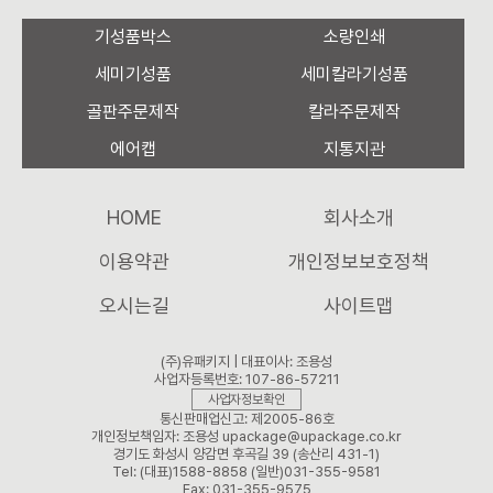
기성품박스
소량인쇄
세미기성품
세미칼라기성품
골판주문제작
칼라주문제작
에어캡
지통지관
HOME
회사소개
이용약관
개인정보보호정책
오시는길
사이트맵
(주)유패키지 | 대표이사: 조용성
사업자등록번호: 107-86-57211
사업자정보확인
통신판매업신고: 제2005-86호
개인정보책임자: 조용성 upackage@upackage.co.kr
경기도 화성시 양감면 후곡길 39 (송산리 431-1)
Tel: (대표)1588-8858 (일반)031-355-9581
Fax: 031-355-9575