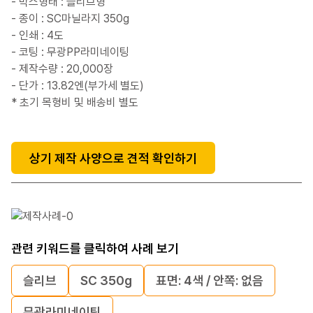
- 박스형태 : 슬리브형
- 종이 : SC마닐라지 350g
- 인쇄 : 4도
- 코팅 : 무광PP라미네이팅
- 제작수량 : 20,000장
- 단가 : 13.82엔(부가세 별도)
* 초기 목형비 및 배송비 별도
상기 제작 사양으로 견적 확인하기
관련 키워드를 클릭하여 사례 보기
슬리브
SC 350g
표면: 4색 / 안쪽: 없음
무광라미네이팅