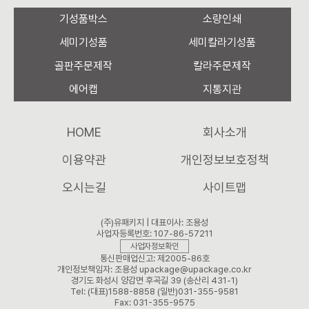
기성품박스
소량인쇄
세미기성품
세미칼라기성품
골판주문제작
칼라주문제작
에어캡
지통지관
HOME
회사소개
이용약관
개인정보보호정책
오시는길
사이트맵
(주)유패키지 | 대표이사: 조용성
사업자등록번호: 107-86-57211
사업자정보확인
통신판매업신고: 제2005-86호
개인정보책임자: 조용성 upackage@upackage.co.kr
경기도 화성시 양감면 후곡길 39 (송산리 431-1)
Tel: (대표)1588-8858 (일반)031-355-9581
Fax: 031-355-9575