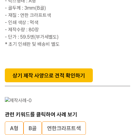
- 박스형태 : A형
- 골두께 : 3mm(B골)
- 재질 : 연한 크라프트색
- 인쇄 색상 : 먹색
- 제작수량 : 80장
- 단가 : 59.5엔(부가세별도)
* 초기 인쇄판 및 배송비 별도
상기 제작 사양으로 견적 확인하기
관련 키워드를 클릭하여 사례 보기
A형
B골
연한크라프트색