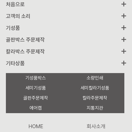
처음으로
고객의 소리
기성품
골판박스 주문제작
칼라박스 주문제작
기타상품
기성품박스
소량인쇄
세미기성품
세미칼라기성품
골판주문제작
칼라주문제작
에어캡
지통지관
HOME
회사소개