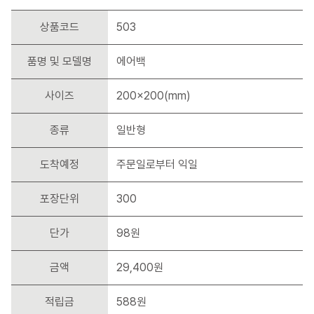
상품코드
503
품명 및 모델명
에어백
사이즈
200x200(mm)
종류
일반형
도착예정
주문일로부터 익일
포장단위
300
단가
98원
금액
29,400원
적립금
588원