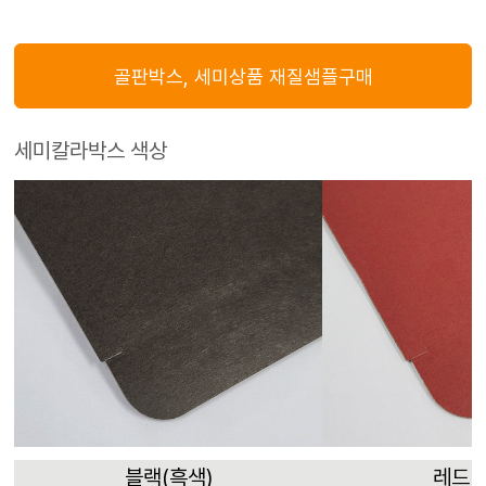
골판박스, 세미상품 재질샘플구매
세미칼라박스 색상
블랙(흑색)
레드(