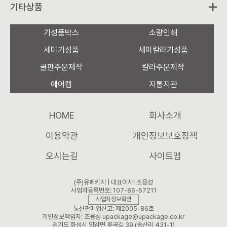
기타상품
기성품박스
소량인쇄
세미기성품
세미칼라기성품
골판주문제작
칼라주문제작
에어캡
지통지관
HOME
회사소개
이용약관
개인정보보호정책
오시는길
사이트맵
(주)유패키지 | 대표이사: 조용성
사업자등록번호: 107-86-57211
사업자정보확인
통신판매업신고: 제2005-86호
개인정보책임자: 조용성 upackage@upackage.co.kr
경기도 화성시 양감면 후곡길 39 (송산리 431-1)