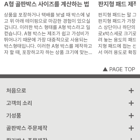
A형 골판박스 사이즈를 계산하는 법
판지형 패드 제작
상품을 포장하거나 택배를 보낼 때 박스에 넣
판지형 패드는 말 그
고 위 아래 테이핑으로 마감한 경험이 있으실
판지형 패드가 가장 
겁니다. 이러한 박스 형태를 A형 박스라고 일
스 상단이나 하단의 
컫습니다. A형 박스는 제조가 쉽고 가성비가
로x박스세로 크기로 
뛰어나기 때문에 가장 대중적으로 사용되는
려 놓는 용도의 패드입니다. 경우에
박스형태입니다. 이러한 A형 박스를 제작하고
지형 패드에 접는 선
자 할 때, 포장하고자 하는 상품 크기에 맞는
서 여러 용도로 확장
박스 사이즈를 어떻게 산출하는지 내측사이
다. 이번에는 패드 중 가장 폭넓은 용도로 쓰이
즈, 외측사이즈, 전개사이즈의 용어를 겉들여
고 있는 판지형 패드
▲ PAGE TOP
설명해 보겠습니다.
습니다.
처음으로
고객의 소리
기성품
골판박스 주문제작