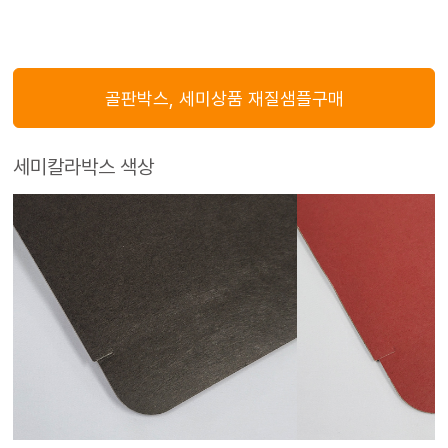
골판박스, 세미상품 재질샘플구매
세미칼라박스 색상