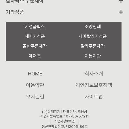
칼라박스 주문제작
기타상품
기성품박스
소량인쇄
세미기성품
세미칼라기성품
골판주문제작
칼라주문제작
에어캡
지통지관
HOME
회사소개
이용약관
개인정보보호정책
오시는길
사이트맵
(주)유패키지 | 대표이사: 조용성
사업자등록번호: 107-86-57211
사업자정보확인
통신판매업신고: 제2005-86호