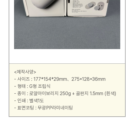
<제작사양>
- 사이즈 : 177*154*29mm、275*128*36mm
- 형태 : G형 조립식
- 종이 : 로얄아이보리지 250g + 골판지 1.5mm (흰색)
- 인쇄 : 별색1도
- 표면코팅 : 무광PP라미네이팅