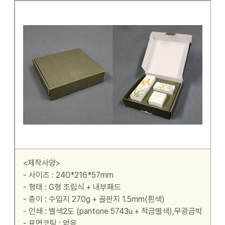
<제작사양>
- 사이즈 : 240*216*57mm
- 형태 : G형 조립식 + 내부패드
- 종이 : 수입지 270g + 골판지 1.5mm(흰색)
- 인쇄 : 별색2도 (pantone 5743u + 적금별색),무광금박
- 표면코팅 : 없음