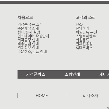
처음으로
고객의 소리
기성품 주문소개
FAQ
주문제작 소개
문의하기
형태/용지 설명
회원등록 특전
인쇄데이터 작성안내
스탬프이벤트
제작공정 안내
회원등록
배송방법 안내
결제전용창
결제정보 안내
색다른박스
주문취소/반품 안내
기성품박스
소량인쇄
세미
HOME
회사소개
(