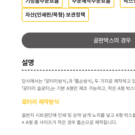
기성품주문흐름
주문제작주문흐름
박스
자산(인쇄판/목형) 보관정책
골판박스의 경우
설명
당사에서는 「로터리방식」과 「톰슨방식」 두 가지로 제작하고 
「로터리 슬로터」는 기본 A형만 제조 가능하고, 작은 A형 박
로터리 제작방식
골판지 시트원단에 인쇄 및 상하 날개 노치를 넣고 A형 박스
※ A형 중 사이즈가 작은 경우 톰슨으로 제작됩니다.