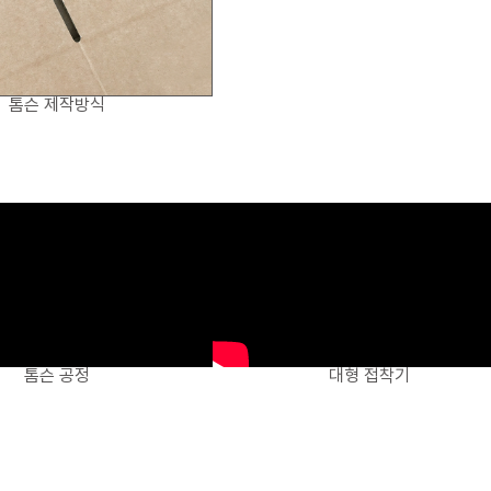
톰슨 제작방식
톰슨 공정
대형 접착기