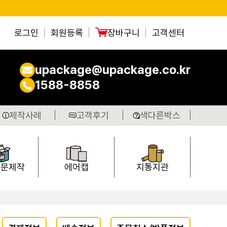
로그인
회원등록
장바구니
고객센터
upackage@upackage.co.kr
1588-8858
제작사례
고객후기
색다른박스
주문제작
에어캡
지통지관