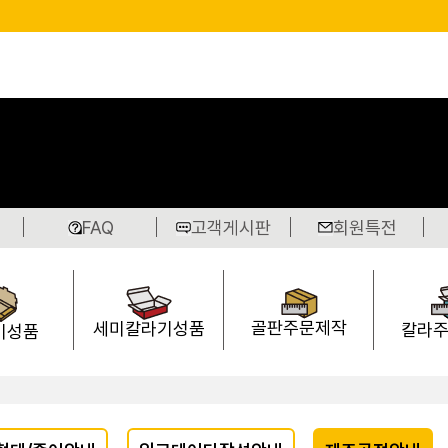
FAQ
고객게시판
회원특전
골판주문제작
세미칼라기성품
칼라
기성품