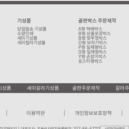
기성품
골판박스 주문제작
당일발송 기성품
A형 택배박스
소량인쇄
B형 상품포장박스
세미기성품
B형 맞뚜껑박스
세미칼라기성품
D형 보자기박스
P형 일체형박스
G형 일체형박스
Y형 손잡이박스
포스터형박스
기성품
세미칼라기성품
골판주문제작
칼라
이용약관
개인정보보호정책
주)유패키지 | 대표이사: 조용성
사업자등록번호: 107-86-57211
사업자정보확인