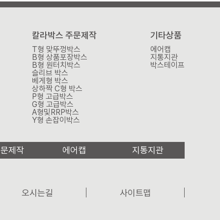
칼라박스 주문제작
기타상품
T형 맞뚜껑박스
에어캡
B형 상품포장박스
지통지관
B형 원터치박스
박스테이프
슬리브 박스
베게형 박스
상하짝 C형 박스
P형 고급박스
G형 고급박스
A형및RRP박스
Y형 손잡이박스
주문제작
에어캡
지통지관
오시는길
사이트맵