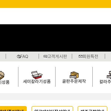
FAQ
고객게시판
회원특전
골판주문제작
세미칼라기성품
칼라
기성품