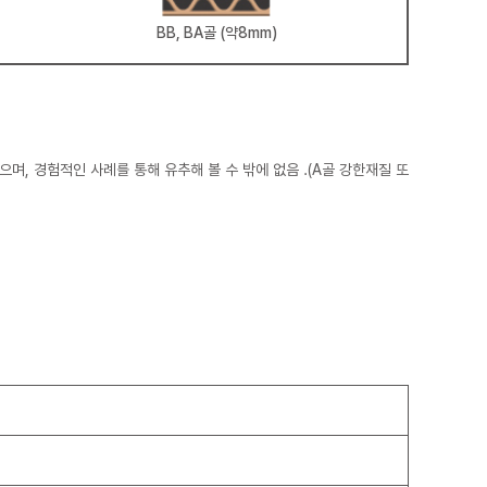
BB, BA골 (약8mm)
며, 경험적인 사례를 통해 유추해 볼 수 밖에 없음 .(A골 강한재질 또