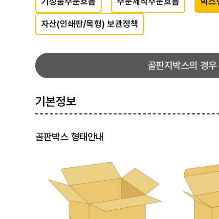
기성품주문흐름
주문제작주문흐름
박스
자산(인쇄판/목형) 보관정책
골판지박스의 경우
기본정보
골판박스 형태안내