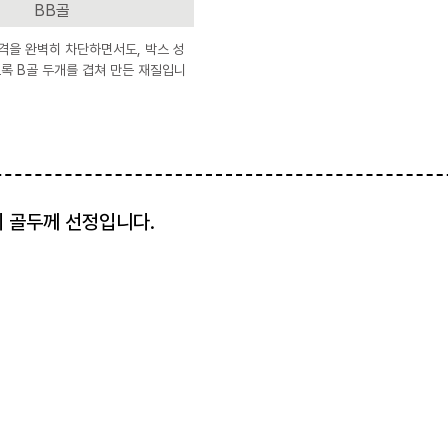
BB골
격을 완벽히 차단하면서도, 박스 성
록 B골 두개를 겹쳐 만든 재질입니
지 골두께 선정입니다.