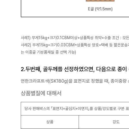
E골 (약1.5mm)
사례1) 무게15kg+크기0.1CBM이상+상품특성 취약+수출 조건 : 모
사례2) 무게15kg+크기0.03CBM+상품특성 양호+택배 등 짧은운송
는 이중골 기성품재질 중 선택 가능)
2.두번째, 골두께를 선정하였으면, 다음으로 종이
연한크라프트색(SK180g)을 표면지로 정했을 때, 종이중량
상품별질에 대해서
당사 판매박스의 「표면지+골심지+이면지」를 상품/강도별로 구분 
상품
강도