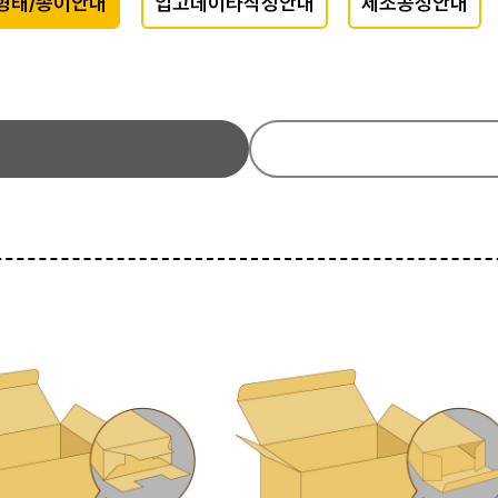
형태/종이안내
입고데이타작성안내
제조공정안내