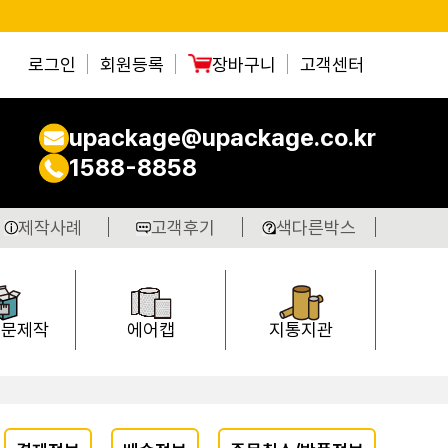
로그인
회원등록
장바구니
고객센터
upackage@upackage.co.kr
1588-8858
제작사례
고객후기
색다른박스
주문제작
에어캡
지통지관