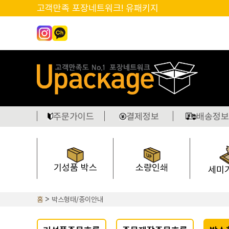
고객만족 포장네트워크! 유패키지
주문가이드
결제정보
배송정보
기성품 박스
소량인쇄
세미
홈
박스형태/종이안내