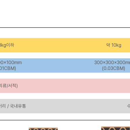
3kg이하
약 10kg
00×100mm
300×300×300m
001CBM)
(0.03CBM)
의류/서적)
거리 / 국내유통
수